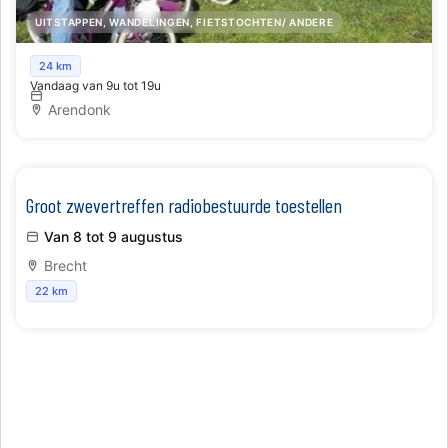
UITSTAPPEN, WANDELINGEN, FIETSTOCHTEN/ ANDERE
Kempentours
24 km
Vandaag van 9u tot 19u
Arendonk
Groot zwevertreffen radiobestuurde toestellen
Van 8 tot 9 augustus
Brecht
22 km