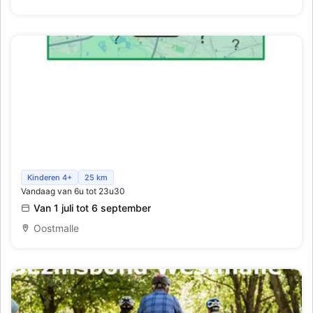
WANDELTOCHTEN
Wandelfotozoektocht voor gezinnen
Kinderen 4+
25 km
Vandaag van 6u tot 23u30
Van 1 juli tot 6 september
Oostmalle