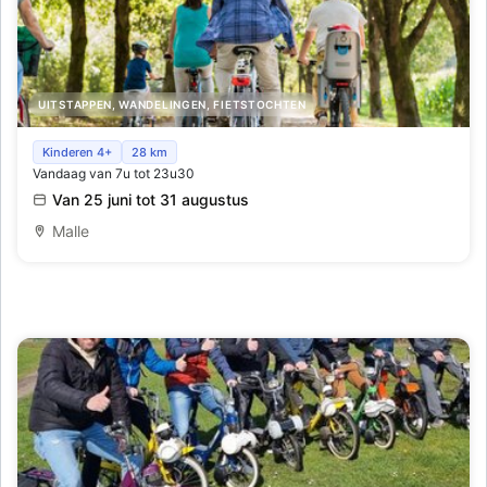
UITSTAPPEN, WANDELINGEN, FIETSTOCHTEN
Fietszoektocht voor gezinnen
Kinderen 4+
28 km
Vandaag van 7u tot 23u30
Van 25 juni tot 31 augustus
Malle