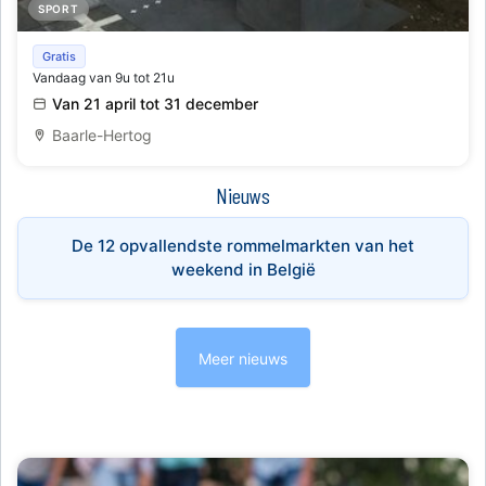
SPORT
Schaken op de grens
Gratis
Vandaag van 9u tot 21u
Van 21 april tot 31 december
Baarle-Hertog
Nieuws
De 12 opvallendste rommelmarkten van het
weekend in België
Meer nieuws