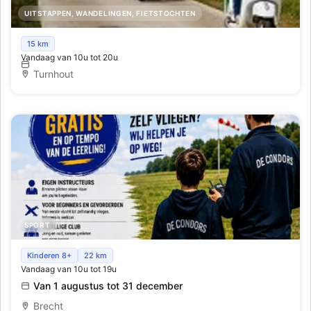
UITSTAPPEN, WANDELINGEN, FIETSTOCHTEN
Ontdek de prachtige Kempen op een Vespa
15 km
Vandaag van 10u tot 20u
Turnhout
SPORT
Word lid van de Condors
Kinderen 8+
22 km
Vandaag van 10u tot 19u
Van 1 augustus tot 31 december
Brecht