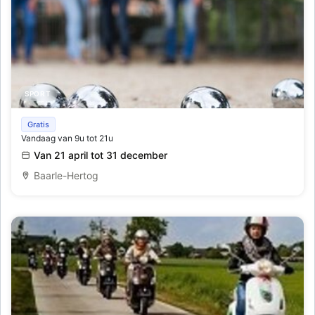
SPORT
Petanque-banen
Gratis
Vandaag van 9u tot 21u
Van 21 april tot 31 december
Baarle-Hertog