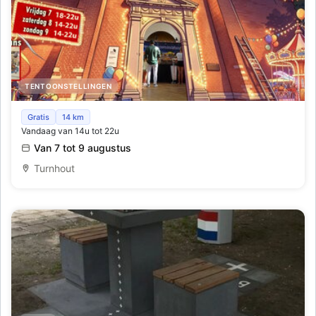
TENTOONSTELLINGEN
1ste grote Miniatuurkermis tentoonstelling
Gratis
14 km
Vandaag van 14u tot 22u
Van 7 tot 9 augustus
Turnhout