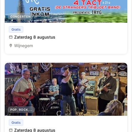
CONCERTEN
Antwaarpsen dag
Gratis
Zaterdag 8 augustus
Wijnegem
POP, ROCK,...
Zomerbar concert Gasoline
Gratis
Zaterdag 8 augustus