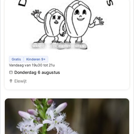
UITSTAPPEN, WANDELINGEN, FIETSTOCHTEN
Donderdagavond wandeltocht zomerreeks
Gratis
Kinderen 9+
Vandaag van 19u30 tot 21u
Donderdag 6 augustus
Elewijt