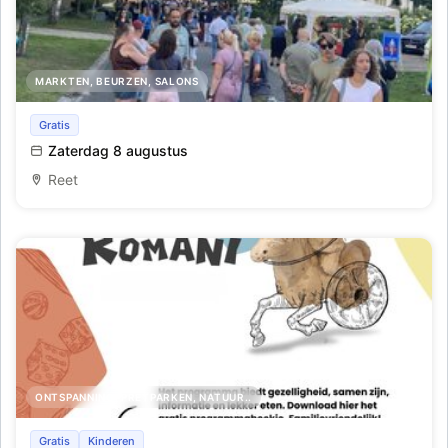
MARKTEN, BEURZEN, SALONS
Avondmarkt - Lichtmarkt tijdens de Lichtfeesten
Gratis
Zaterdag 8 augustus
Reet
ONTSPANNING, PRETPARKEN, NATUUR..
Tweedaags Romeins Festival Ludi Romani (G)een
Gratis
Kinderen