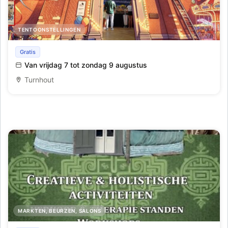
TENTOONSTELLINGEN
1ste grote Miniatuurkermis tentoonstelling
Gratis
Van vrijdag 7 tot zondag 9 augustus
Turnhout
MARKTEN, BEURZEN, SALONS