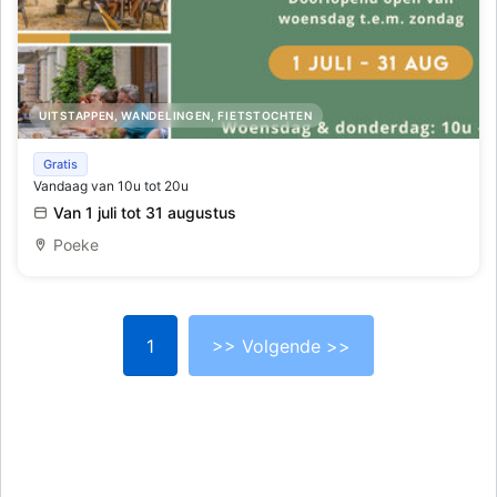
UITSTAPPEN, WANDELINGEN, FIETSTOCHTEN
Zomerbar Koetshuis
Gratis
Vandaag van 10u tot 20u
Van 1 juli tot 31 augustus
Poeke
1
>> Volgende >>