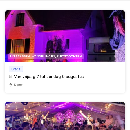
UITSTAPPEN, WANDELINGEN, FIETSTOCHTEN
Lichtfeeten Reet
Gratis
Van vrijdag 7 tot zondag 9 augustus
Reet