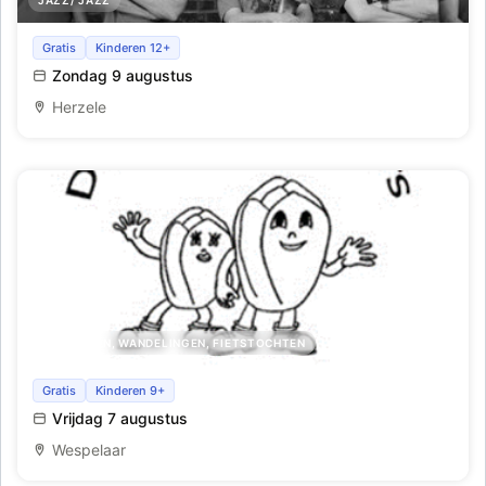
Jaunk
Gratis
Kinderen 12+
Zondag 9 augustus
Herzele
UITSTAPPEN, WANDELINGEN, FIETSTOCHTEN
Trage korte wandeltocht
Gratis
Kinderen 9+
Vrijdag 7 augustus
Wespelaar