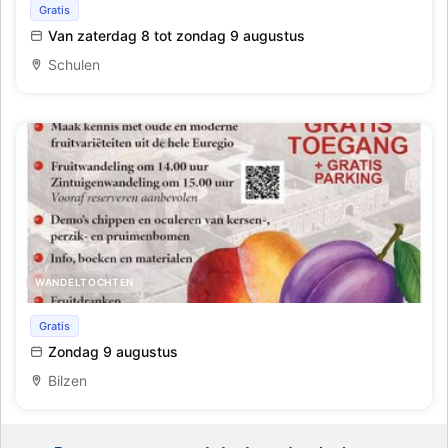
Iyo yape marktje
Gratis
Van zaterdag 8 tot zondag 9 augustus
Schulen
WANDELTOCHTEN
Nationale Zomerfruitdag
Gratis
Zondag 9 augustus
Bilzen