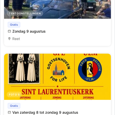
TENTOONSTELLINGEN
Oldtimer-rally Lichtfeesten Reet
Gratis
Zondag 9 augustus
Reet
FOTO'S
Ons dorp viert en verenigt.
Gratis
Van zaterdag 8 tot zondag 9 augustus