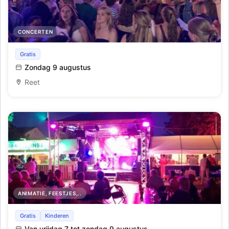
CONCERTEN
Lichtfeesten Zingt
Gratis
Zondag 9 augustus
Reet
ANIMATIE, FEESTJES,..
Live Muziek aan onze zomerbars tijdens de Lichtfeesten
Gratis
Kinderen
Van vrijdag 7 tot zondag 9 augustus