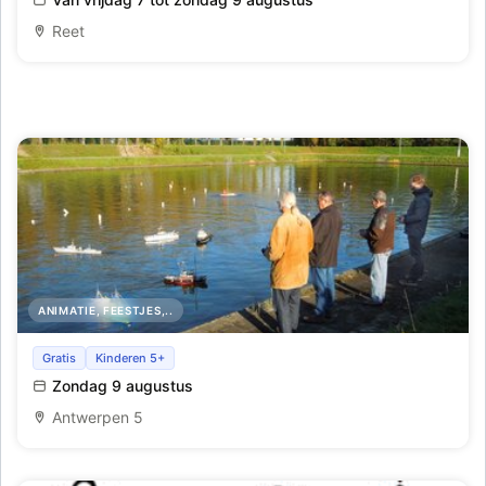
Reet
ANIMATIE, FEESTJES,..
Wedstrijd voor stoomaaangedreven en radiobestuurde
Gratis
Kinderen 5+
modelschepen
Zondag 9 augustus
Antwerpen 5