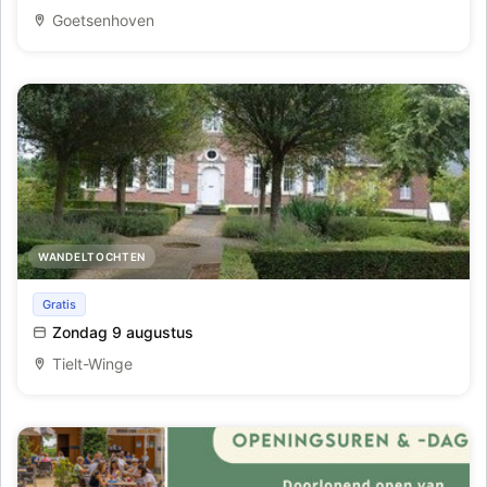
Goetsenhoven
WANDELTOCHTEN
Wandeling Huize Hageland (8 km)
Gratis
Zondag 9 augustus
Tielt-Winge