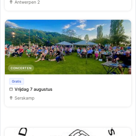
Antwerpen 2
CONCERTEN
Live optreden The Karma Collective
Gratis
Vrijdag 7 augustus
Serskamp