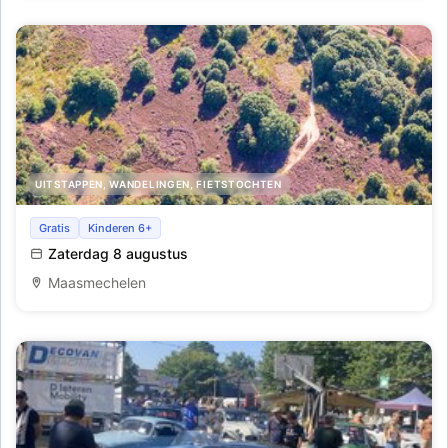
UITSTAPPEN, WANDELINGEN, FIETSTOCHTEN
MaasMauve Heidedagen - Struinen door de Paarse Heide
Gratis
Kinderen 6+
Zaterdag 8 augustus
Maasmechelen