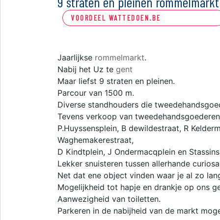
9 straten en pleinen rommelmark
VOORDEEL WATTEDOEN.BE
Jaarlijkse
rommelmarkt
.
Nabij het Uz te
gent
Maar liefst 9 straten en pleinen.
Parcour van 1500 m.
Diverse standhouders die tweedehandsgoe
Tevens verkoop van tweedehandsgoederen 
P.Huyssensplein, B dewildestraat, R Kelder
Waghemakerestraat,
D Kindtplein, J Ondermacqplein en Stassins
Lekker snuisteren tussen allerhande curiosa
Net dat ene object vinden waar je al zo la
Mogelijkheid tot hapje en drankje op ons gez
Aanwezigheid van toiletten.
Parkeren in de nabijheid van de markt mogel