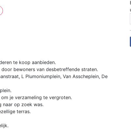
t
deren te koop aanbieden.
door bewoners van desbetreffende straten.
manstraat, L Plumoniumplein, Van Asscheplein, De
plein.
 om je verzameling te vergroten.
ng naar op zoek was.
ellige terras.
ijk.