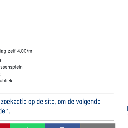
dag zelf 4,00/m
e
yssensplein
t
ubliek
 zoekactie op de site, om de volgende
den.