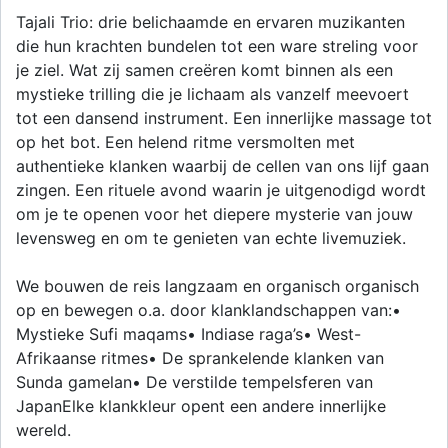
Tajali Trio: drie belichaamde en ervaren muzikanten
die hun krachten bundelen tot een ware streling voor
je ziel. Wat zij samen creëren komt binnen als een
mystieke trilling die je lichaam als vanzelf meevoert
tot een dansend instrument. Een innerlijke massage tot
op het bot. Een helend ritme versmolten met
authentieke klanken waarbij de cellen van ons lijf gaan
zingen. Een rituele avond waarin je uitgenodigd wordt
om je te openen voor het diepere mysterie van jouw
levensweg en om te genieten van echte livemuziek.
We bouwen de reis langzaam en organisch organisch
op en bewegen o.a. door klanklandschappen van:•
Mystieke Sufi maqams• Indiase raga’s• West-
Afrikaanse ritmes• De sprankelende klanken van
Sunda gamelan• De verstilde tempelsferen van
JapanElke klankkleur opent een andere innerlijke
wereld.