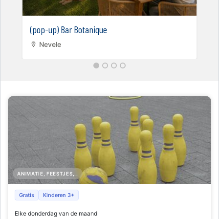
(pop-up) Bar Botanique
Nevele
ANIMATIE, FEESTJES,..
Je Joue - Ik Speel
Gratis
Kinderen 3+
Elke donderdag van de maand