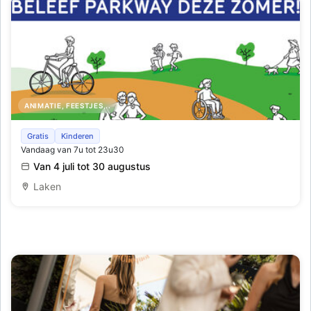
ANIMATIE, FEESTJES,..
Ontdek deze zomer Parkway ! ☀️
Gratis
Kinderen
Vandaag van 7u tot 23u30
Van 4 juli tot 30 augustus
Laken