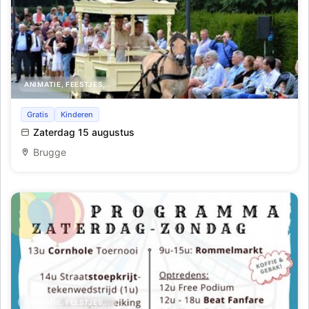
ANIMATIE, FEESTJES,..
34ste Internationale Brugse koetsenparade
Gratis
Kinderen
Zaterdag 15 augustus
Brugge
ANIMATIE, FEESTJES,..