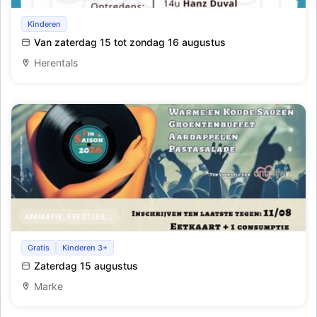
Molekenskermis
Kinderen
Van zaterdag 15 tot zondag 16 augustus
Herentals
ANIMATIE, FEESTJES,..
Fin De Saison
Gratis
Kinderen 3+
Zaterdag 15 augustus
Marke