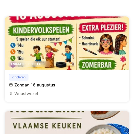
ANIMATIE, FEESTJES,..
Zomercafé
Kinderen
Zondag 16 augustus
Wuustwezel