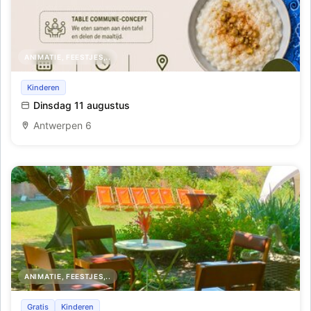
ANIMATIE, FEESTJES,..
Nestkeuken
Kinderen
Dinsdag 11 augustus
Antwerpen 6
ANIMATIE, FEESTJES,..
Zomer In De Pastorie
Gratis
Kinderen