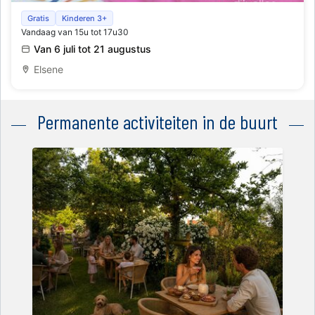
Museum in't groen
Gratis
Kinderen 3+
Vandaag van 15u tot 17u30
Van 6 juli tot 21 augustus
Elsene
Permanente activiteiten in de buurt