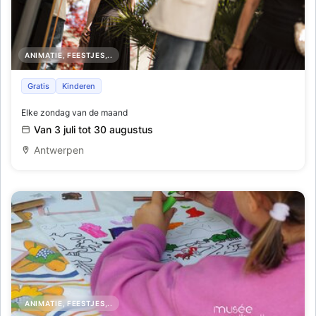
ANIMATIE, FEESTJES,..
Horta x Veuve Clicquot Rooftop Terrace
Gratis
Kinderen
Elke zondag van de maand
Van 3 juli tot 30 augustus
Antwerpen
ANIMATIE, FEESTJES,..