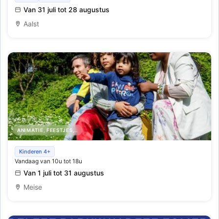
Van 31 juli tot 28 augustus
Aalst
ANIMATIE, FEESTJES,..
Schatten van vlieg in de Plantentuin
Kinderen 4+
Vandaag van 10u tot 18u
Van 1 juli tot 31 augustus
Meise