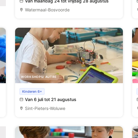
Van maandag 24 tot vrijdag 28 augustus
Watermaal-Bosvoorde
WORKSHOPS/ AUTRE
Kamp Robofun
Kinderen 6+
Van 6 juli tot 21 augustus
Sint-Pieters-Woluwe