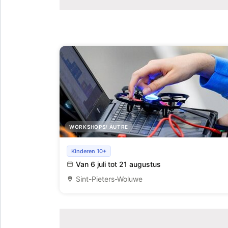
WORKSHOPS/ AUTRE
Drone kamp
Kinderen 10+
Van 6 juli tot 21 augustus
Sint-Pieters-Woluwe