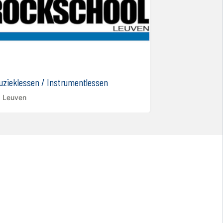
uzieklessen / Instrumentlessen
Taallessen
Leuven
Mariakerke