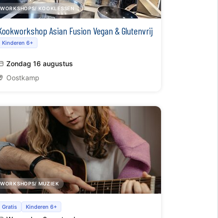
WORKSHOPS/ KOOKLESSEN
Kookworkshop Asian Fusion Vegan & Glutenvrij
Kinderen 6+
Zondag 16 augustus
Oostkamp
WORKSHOPS/ MUZIEK
Muzieklessen Gitaar, Ukulele, Basgitaar
Gratis
Kinderen 6+