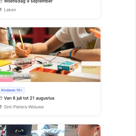
Woensdag 9 september
Laken
WORKSHOPS/ AUTRE
Maker 3D kamp
Kinderen 10+
Van 6 juli tot 21 augustus
Sint-Pieters-Woluwe