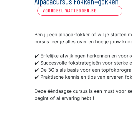
Alpacacursus Fokken=gokken
VOORDEEL WATTEDOEN.BE
Ben jij een alpaca-fokker of wil je starte
cursus leer je alles over en hoe je jouw ku
✔️ Erfelijke afwijkingen herkennen en voor
✔️ Succesvolle fokstrategieën voor sterke 
✔️ De 3G's als basis voor een topfokprog
✔️ Praktische kennis en tips van ervaren fo
Deze ééndaagse cursus is een must voor ser
begint of al ervaring hebt !