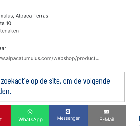
mulus, Alpaca Terras
ts 10
tenaken
aar
ww.alpacatumulus.com/webshop/product...
 zoekactie op de site, om de volgende
den.
Messenger
t
WhatsApp
E-Mail