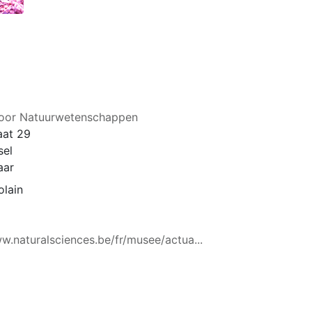
 voor Natuurwetenschappen
aat 29
sel
aar
olain
w.naturalsciences.be/fr/musee/actua...