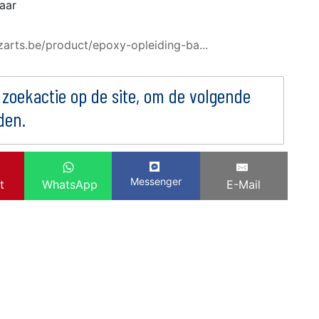
jaar
zarts.be/product/epoxy-opleiding-ba...
 zoekactie op de site, om de volgende
den.
Messenger
t
WhatsApp
E-Mail