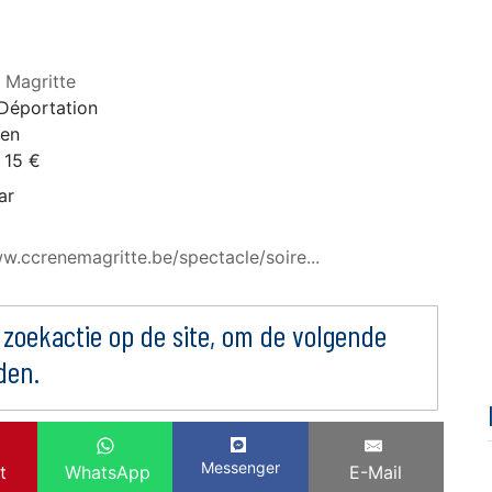
 Magritte
 Déportation
sen
 15 €
ar
w.ccrenemagritte.be/spectacle/soire...
 zoekactie op de site, om de volgende
den.
Messenger
t
WhatsApp
E-Mail