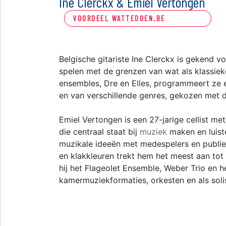
Ine Clerckx & Emiel Vertongen
VOORDEEL WATTEDOEN.BE
Belgische gitariste Ine Clerckx is gekend vo
spelen met de grenzen van wat als klassie
ensembles, Dre en Elles, programmeert ze e
en van verschillende genres, gekozen met d
Emiel Vertongen is een 27-jarige cellist me
die centraal staat bij
muziek
maken en luis
muzikale ideeën met medespelers en publiek v
en klakkleuren trekt hem het meest aan tot
hij het Flageolet Ensemble, Weber Trio en he
kamermuziekformaties, orkesten en als solis