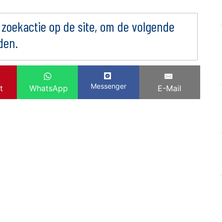
 zoekactie op de site, om de volgende
den.
Messenger
t
WhatsApp
E-Mail