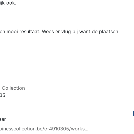
ijk ook.
n mooi resultaat. Wees er vlug bij want de plaatsen
 Collection
 35
aar
ppinesscollection.be/c-4910305/works...