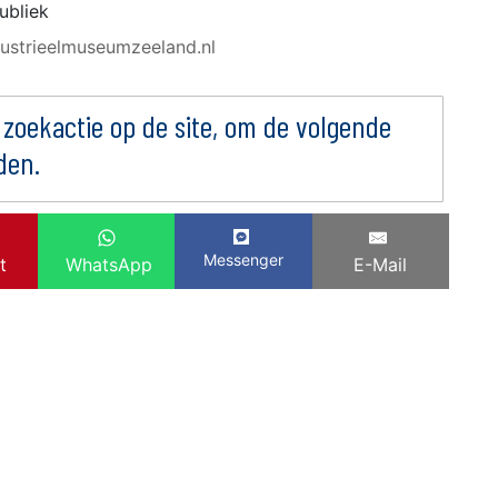
ubliek
ndustrieelmuseumzeeland.nl
 zoekactie op de site, om de volgende
den.
Messenger
t
WhatsApp
E-Mail