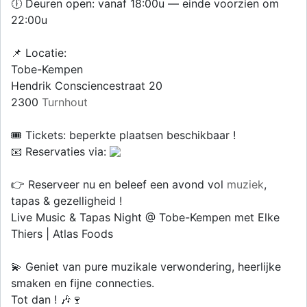
🕕 Deuren open: vanaf 18:00u — einde voorzien om
22:00u
📌 Locatie:
Tobe-Kempen
Hendrik Consciencestraat 20
2300
Turnhout
🎟️ Tickets: beperkte plaatsen beschikbaar !
📧 Reservaties via:
👉 Reserveer nu en beleef een avond vol
muziek
,
tapas & gezelligheid !
Live Music & Tapas Night @ Tobe-Kempen met Elke
Thiers | Atlas Foods
💫 Geniet van pure muzikale verwondering, heerlijke
smaken en fijne connecties.
Tot dan ! 🎶🍷