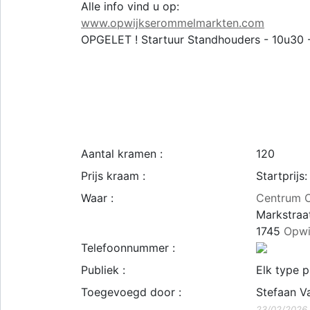
Alle info vind u op:
www.opwijkserommelmarkten.com
OPGELET ! Startuur Standhouders - 10u30 
Aantal kramen :
120
Prijs kraam :
Startprijs
Waar :
Centrum 
Markstraa
1745
Opwi
Telefoonnummer :
Publiek :
Elk type p
Toegevoegd door :
Stefaan V
23/02/2026