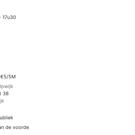
- 17u30
: €5/5M
Opwijk
t 38
jk
ubliek
an de voorde