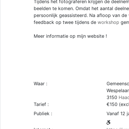
Tijdens het fotograferen krijgen de deelnem
beelden te komen. Omdat het aantal deelnem
persoonlijk geassisteerd. Na afloop van de
feedback op twee tijdens de
workshop
gema
Meer informatie op mijn website !
Waar :
Gemeensc
Wespelaa
3150
Haa
Tarief :
€150 (excl
Publiek :
Vanaf 12 j