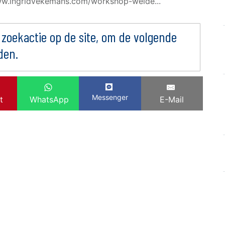
ww.ingridvekemans.com/workshop-weide...
 zoekactie op de site, om de volgende
den.
Messenger
t
WhatsApp
E-Mail