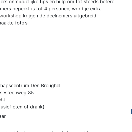
ers onmiddellijke tips en hulp om tot steeds betere
ers beperkt is tot 4 personen, word je extra
workshop
krijgen de deelnemers uitgebreid
akte foto’s.
hapscentrum Den Breughel
rsesteenweg 85
cht
usief eten of drank)
aar