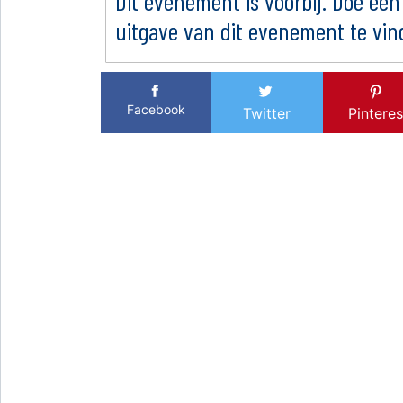
Dit evenement is voorbij. Doe een
uitgave van dit evenement te vin
Facebook
Twitter
Pinteres