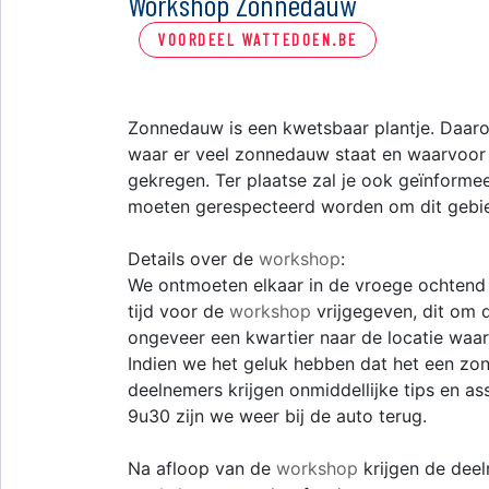
Workshop Zonnedauw
VOORDEEL WATTEDOEN.BE
Zonnedauw is een kwetsbaar plantje. Daa
waar er veel zonnedauw staat en waarvoor 
gekregen. Ter plaatse zal je ook geïnforme
moeten gerespecteerd worden om dit gebied
Details over de
workshop
:
We ontmoeten elkaar in de vroege ochtend i
tijd voor de
workshop
vrijgegeven, dit om
ongeveer een kwartier naar de locatie waa
Indien we het geluk hebben dat het een zonn
deelnemers krijgen onmiddellijke tips en a
9u30 zijn we weer bij de auto terug.
Na afloop van de
workshop
krijgen de deel