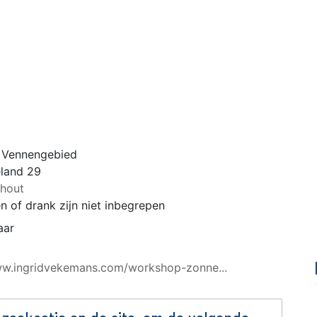
 Vennengebied
eland 29
nhout
n of drank zijn niet inbegrepen
aar
ww.ingridvekemans.com/workshop-zonne...