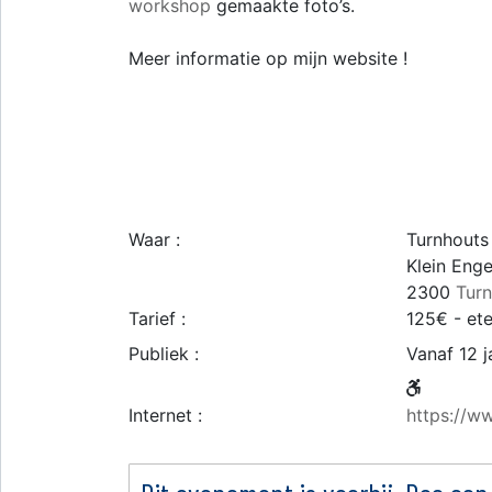
workshop
gemaakte foto’s.
Meer informatie op mijn website !
Waar :
Turnhouts
Klein Eng
2300
Tur
Tarief :
125€ - ete
Publiek :
Vanaf 12 j
Internet :
https://w