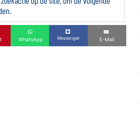
 zoekactie op de site, om de volgende
den.
Messenger
t
WhatsApp
E-Mail