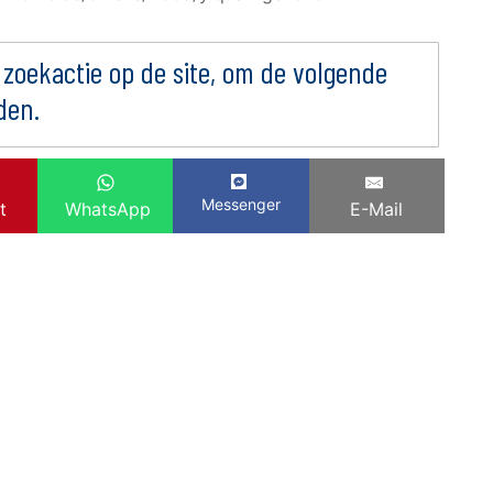
 zoekactie op de site, om de volgende
den.
Messenger
t
WhatsApp
E-Mail