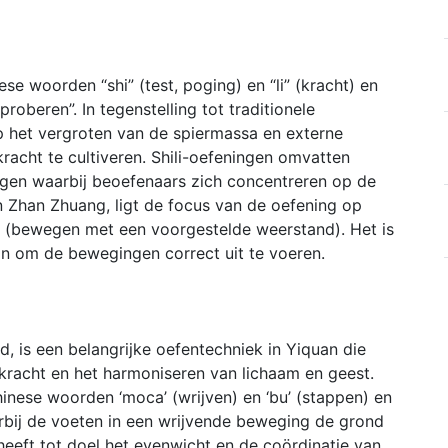
se woorden “shi” (test, poging) en “li” (kracht) en
tproberen”. In tegenstelling tot traditionele
p het vergroten van de spiermassa en externe
e kracht te cultiveren. Shili-oefeningen omvatten
en waarbij beoefenaars zich concentreren op de
n Zhan Zhuang, ligt de focus van de oefening op
 (bewegen met een voorgestelde weerstand). Het is
dan om de bewegingen correct uit te voeren.
, is een belangrijke oefentechniek in Yiquan die
e kracht en het harmoniseren van lichaam en geest.
inese woorden ‘moca’ (wrijven) en ‘bu’ (stappen) en
rbij de voeten in een wrijvende beweging de grond
eeft tot doel het evenwicht en de coördinatie van