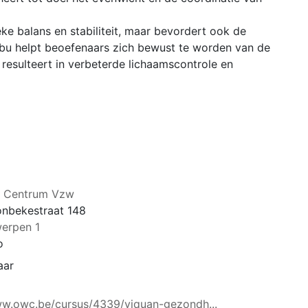
eke balans en stabiliteit, maar bevordert ook de
bu helpt beoefenaars zich bewust te worden van de
 resulteert in verbeterde lichaamscontrole en
t Centrum Vzw
nbekestraat 148
erpen 1
o
aar
ww.owc.be/cursus/4339/yiquan-gezondh...