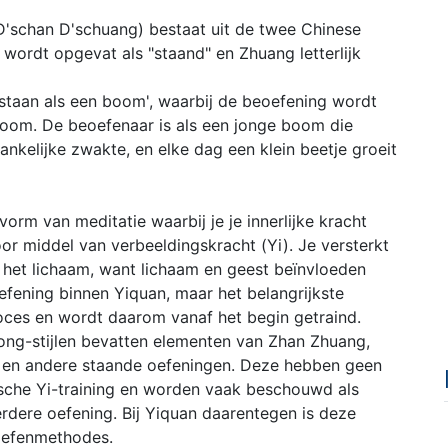
'schan D'schuang) bestaat uit de twee Chinese
 wordt opgevat als "staand" en Zhuang letterlijk
taan ​​als een boom', waarbij de beoefening wordt
oom. De beoefenaar is als een jonge boom die
ankelijke zwakte, en elke dag een klein beetje groeit
vorm van meditatie waarbij je je innerlijke kracht
oor middel van verbeeldingskracht (Yi). Je versterkt
ok het lichaam, want lichaam en geest beïnvloeden
oefening binnen Yiquan, maar het belangrijkste
oces en wordt daarom vanaf het begin getraind.
igong-stijlen bevatten elementen van Zhan Zhuang,
an en andere staande oefeningen. Deze hebben geen
ische Yi-training en worden vaak beschouwd als
erdere oefening. Bij Yiquan daarentegen is deze
oefenmethodes.