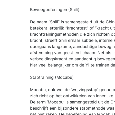
Beweegoefeningen (Shili)
De naam “Shili” is samengesteld uit de Chine
betekent letterlijk “krachttest” of “kracht ui
krachttrainingsmethoden die zich richten o
kracht, streeft Shili ernaar subtiele, intern
doorgaans langzame, aandachtige beweging
afstemming van geest en lichaam. Net als i
verbeeldingskracht en aandachtig bewegen
hier veel belangrijker om de Yi te trainen 
Staptraining (Mocabu)
Mocabu, ook wel de ‘wrijvingsstap’ genoemd
zich richt op het ontwikkelen van innerlijk
De term ‘Mocabu’ is samengesteld uit de Ch
beschrijft een bijzondere stapmethode waa
net niet raken. De beoefening van Mocabu h