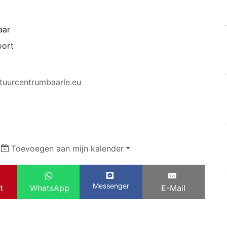
aar
oort
ltuurcentrumbaarle.eu
|
Toevoegen aan mijn kalender
Messenger
t
WhatsApp
E-Mail