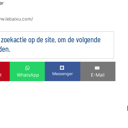
ar
ww.lebaixu.com/
 zoekactie op de site, om de volgende
den.
Messenger
t
WhatsApp
E-Mail