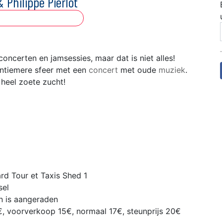
& Philippe Pierlot
concerten en jamsessies, maar dat is niet alles!
intiemere sfeer met een
concert
met oude
muziek
.
 heel zoete zucht!
rd Tour et Taxis Shed 1
sel
n is aangeraden
€, voorverkoop 15€, normaal 17€, steunprijs 20€